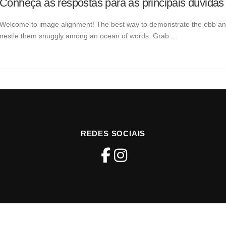
Conheça as respostas para as principais dúvidas
Welcome to image alignment! The best way to demonstrate the ebb and f
nestle them snuggly among an ocean of words. Grab …
REDES SOCIAIS