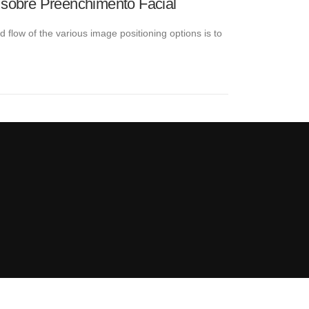
 sobre Preenchimento Facial
low of the various image positioning options is to