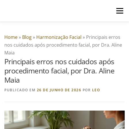
Pular
para
DRA ALINE MAIA
Menu
o
conteúdo
INÍCIO
TRATAMENTOS
PBP
Home
»
Blog
»
Harmonização Facial
»
Principais erros
nos cuidados após procedimento facial, por Dra. Aline
Maia
DEPOIMENTOS
NÚMEROS
BELEZA
BLOG
Principais erros nos cuidados após
procedimento facial, por Dra. Aline
CONTATO
Maia
PUBLICADO EM
26 DE JUNHO DE 2026
POR
LEO